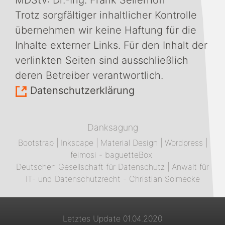
MDStV: Dr.-Ing. Frank Sellerhoff
Trotz sorgfältiger inhaltlicher Kontrolle
übernehmen wir keine Haftung für die
Inhalte externer Links. Für den Inhalt der
verlinkten Seiten sind ausschließlich
deren Betreiber verantwortlich.
Datenschutzerklärung
Danksagung
Bootstrap
|
Inkscape
|
Material Design
|
Wordpress
|
feimosi - baguetteBox
Deutschen Gesellschaft für Datenschutz
|
Anwalt für
IT- und Datenschutzrecht - Christian Solmecke
Letztes Update 01.04.2020